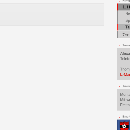
Navig
1. 
Ne
Sp
Ta
7er
Train
Alexa
Telef
Thom
E-Mai
Train
Mont
Mittw
Freit
Empf