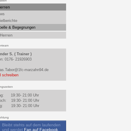
ation
Herren
ws
ielberichte
belle & Begegnungen
 Herren
erteam
nder S. ( Trainer )
on: 0176- 21926903
as.Tabor@1fc-marzahn94.de
l schreiben
ingszeiten
ag: 19:30- 21:00 Uhr
och: 19:30- 21:00 Uhr
ag: 19:30- 21:00 Uhr
ehlung
Bleibt stehts auf dem laufenden
und werdet
Fan auf Facebook
.