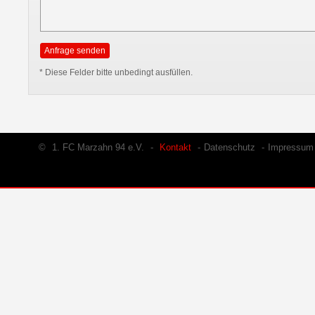
* Diese Felder bitte unbedingt ausfüllen.
©
1. FC Marzahn 94 e.V.
-
Kontakt
-
Datenschutz
-
Impressum