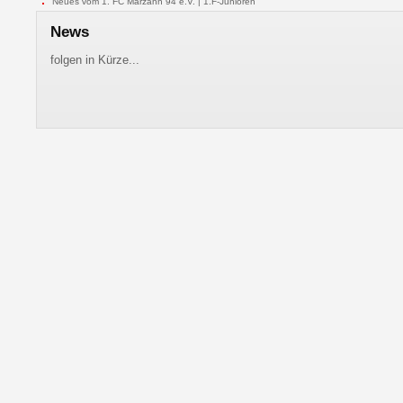
Neues vom 1. FC Marzahn 94 e.V. | 1.F-Junioren
News
folgen in Kürze...