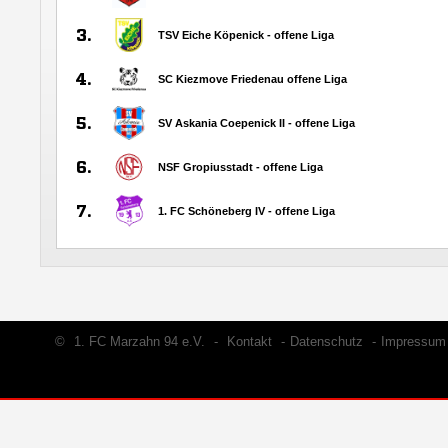
©
1. FC Marzahn 94 e.V.
-
Kontakt
-
Datenschutz
-
Impressum