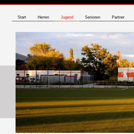
Start
Herren
Jugend
Senioren
Partner