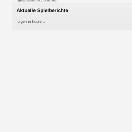
Spielberichte der 2.D-Junioren
Aktuelle Spielberichte
folgen in kürze...