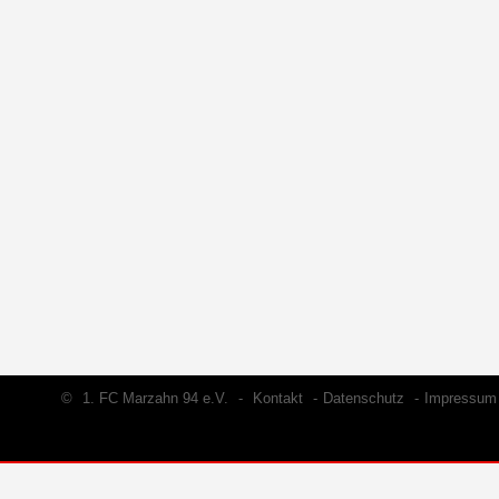
©
1. FC Marzahn 94 e.V.
-
Kontakt
-
Datenschutz
-
Impressum