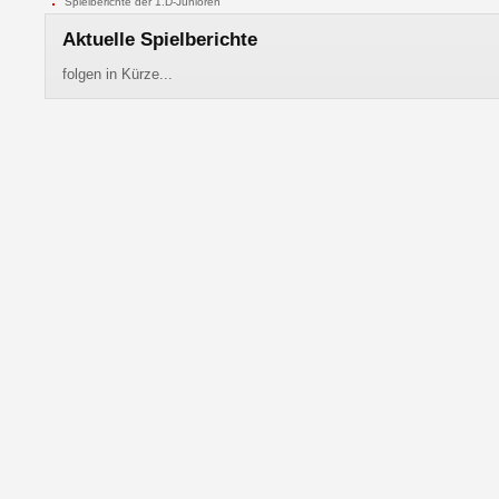
Spielberichte der 1.D-Junioren
Aktuelle Spielberichte
folgen in Kürze...