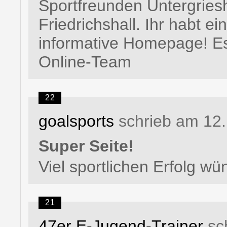
Sportfreunden Untergries
Friedrichshall. Ihr habt e
informative Homepage! Es
Online-Team
22
goalsports
schrieb am 12.
Super Seite!
Viel sportlichen Erfolg wü
21
47er E-Jugend-Trainer
sc