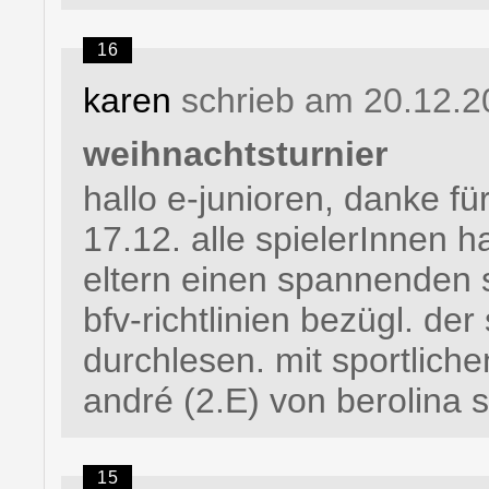
16
karen
schrieb am 20.12.2
weihnachtsturnier
hallo e-junioren, danke fü
17.12. alle spielerInnen h
eltern einen spannenden sa
bfv-richtlinien bezügl. de
durchlesen. mit sportlich
andré (2.E) von berolina s
15