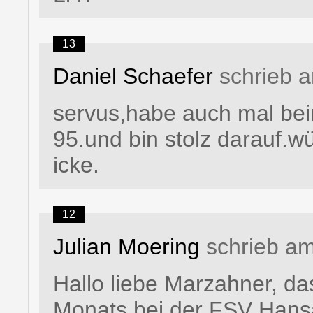
13
Daniel Schaefer
schrieb 
servus,habe auch mal bei
95.und bin stolz darauf.w
icke.
12
Julian Moering
schrieb am
Hallo liebe Marzahner, d
Monats bei der FSV Hansa 