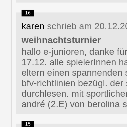
16
karen
schrieb am 20.12.2
weihnachtsturnier
hallo e-junioren, danke fü
17.12. alle spielerInnen h
eltern einen spannenden sa
bfv-richtlinien bezügl. de
durchlesen. mit sportlich
andré (2.E) von berolina s
15