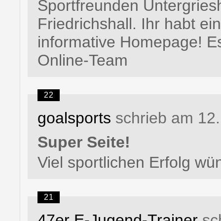
Sportfreunden Untergries
Friedrichshall. Ihr habt e
informative Homepage! Es
Online-Team
22
goalsports
schrieb am 12.
Super Seite!
Viel sportlichen Erfolg wü
21
47er E-Jugend-Trainer
sc