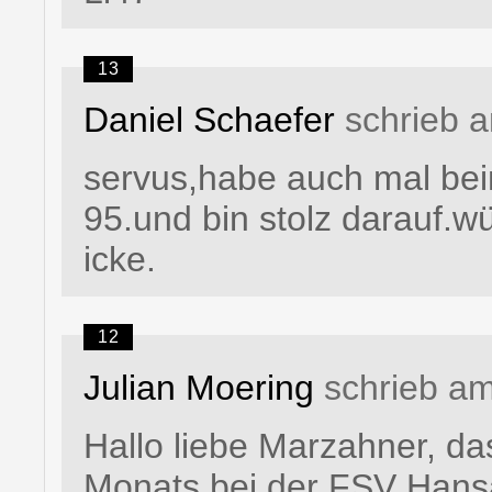
13
Daniel Schaefer
schrieb 
servus,habe auch mal bei
95.und bin stolz darauf.w
icke.
12
Julian Moering
schrieb am
Hallo liebe Marzahner, d
Monats bei der FSV Hansa 